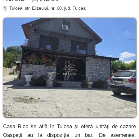
contact
Tulcea
, str. Elizeului, nr. 60
, jud. Tulcea
login
Casa Rico se află în Tulcea și oferă unități de cazare
Oaspeții au la dispoziție un bar. De asemenea,