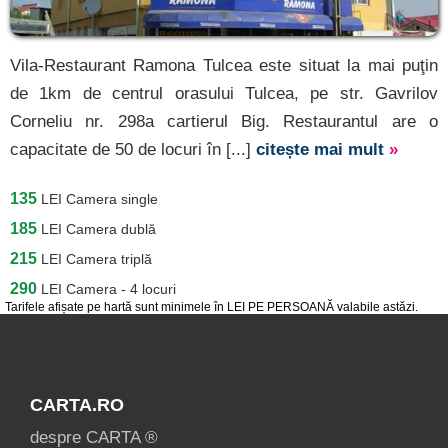
Vila-Restaurant Ramona Tulcea este situat la mai puţin
de 1km de centrul orasului Tulcea, pe str. Gavrilov
Corneliu nr. 298a cartierul Big. Restaurantul are o
capacitate de 50 de locuri în [...]
citește mai mult
»
135
LEI
Camera single
185
LEI
Camera dublă
215
LEI
Camera triplă
290
LEI
Camera - 4 locuri
Tarifele afișate pe hartă sunt minimele în LEI PE PERSOANĂ valabile astăzi.
CARTA.RO
despre CARTA ®