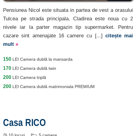
[8 oferte la 46 km]
Pensiunea Nicol este situata in partea de vest a orasului
Chilia Veche
Tulcea pe strada principala. Cladirea este noua cu 2
[2 oferte la 47 km]
nivele iar la parter magazin tip supermarket. Pentru
Periprava
cazare sint amenajate 16 camere cu [...]
citește mai
[1 oferte la 63.5 km]
mult
»
Sulina
150
[8 oferte la 67.3 km]
LEI
Camera dublă la mansarda
170
LEI
Camera dublă twin
Sfântu Gheorghe Delta
200
LEI
Camera triplă
[1 oferte la 70 km]
200
LEI
Camera dublă matrimoniala PREMIUM
Înscrie o unitate
de cazare
Casa RICO
despre C A R T A ®
termeni și condiții
10
locuri
5
camere