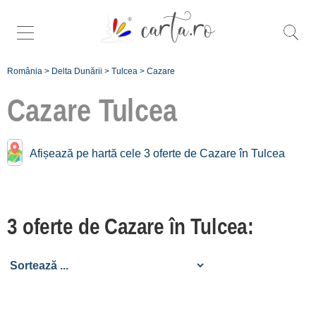
România
>
Delta Dunării
>
Tulcea
>
Cazare
Cazare
Tulcea
Cazare în apropiere de
Afișează pe hartă cele 3 oferte de Cazare în Tulcea
Tulcea:
Partizani
3 oferte de Cazare în Tulcea:
[1 oferte la 11.8 km]
Maliuc
[2 oferte la 24.3 km]
Niculițel
[1 oferte la 25.1 km]