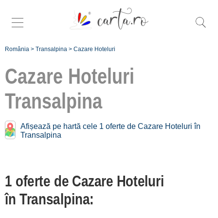
România
>
Transalpina
>
Cazare Hoteluri
Cazare Hoteluri
Transalpina
Caută mai specific
hoteluri în
Afișează pe hartă cele 1 oferte de Cazare Hoteluri în
Transalpina:
Transalpina
Transalpina Nord [1]
1 oferte de Cazare Hoteluri
Înscrie o
în Transalpina:
unitate de cazare