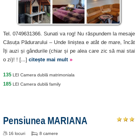
Tel. 0749631366. Sunati va rog! Nu răspundem la mesaje
Căsuța Pădurarului – Unde liniștea e atât de mare, încât
îți auzi și gândurile (chiar și pe alea care zic să mai stai
o zi)! ! [...]
citește mai mult
»
135
LEI
Camera dublă matrimoniala
185
LEI
Camera dublă family
Pensiunea MARIANA
16
locuri
8
camere