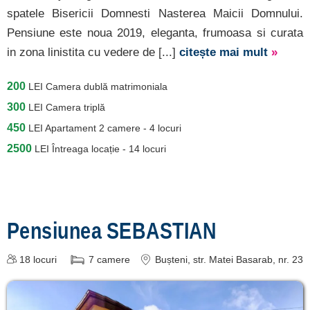
spatele Bisericii Domnesti Nasterea Maicii Domnului.
Pensiune este noua 2019, eleganta, frumoasa si curata
in zona linistita cu vedere de [...]
citește mai mult
»
200
LEI
Camera dublă matrimoniala
300
LEI
Camera triplă
450
LEI
Apartament 2 camere - 4 locuri
2500
LEI
Întreaga locație - 14 locuri
Pensiunea SEBASTIAN
18
locuri
7
camere
Bușteni
, str. Matei Basarab, nr. 23