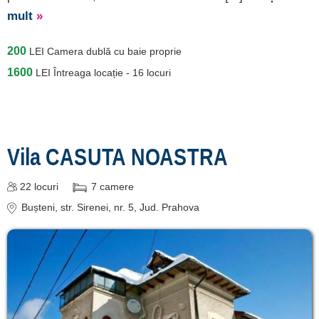
mult
»
200
LEI
Camera dublă cu baie proprie
1600
LEI
Întreaga locație - 16 locuri
Vila CASUTA NOASTRA
22
locuri
7
camere
Bușteni
, str. Sirenei, nr. 5
, Jud. Prahova