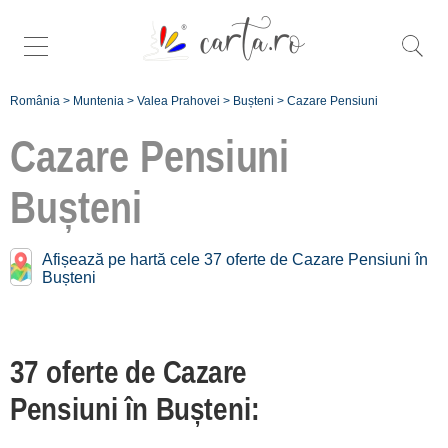
România
>
Muntenia
>
Valea Prahovei
>
Bușteni
>
Cazare Pensiuni
Cazare Pensiuni
Bușteni
Caută mai specific
pensiuni în
Bușteni
:
Afișează pe hartă cele 37 oferte de Cazare Pensiuni în
Bușteni
Orașul Bușteni [33
Pensiuni]
37 oferte de Cazare
Pensiuni în apropiere
Pensiuni în Bușteni:
de
Orașul Bușteni: