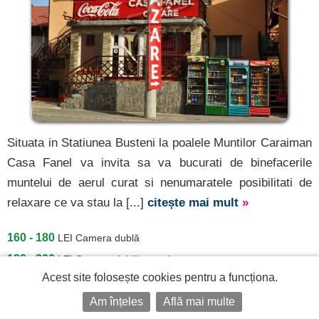
Situata in Statiunea Busteni la poalele Muntilor Caraiman
Casa Fanel va invita sa va bucurati de binefacerile
muntelui de aerul curat si nenumaratele posibilitati de
relaxare ce va stau la [...]
citește mai mult
»
160 - 180
LEI
Camera dublă
180 - 200
LEI
Camera dublă superioara
Acest site folosește cookies pentru a funcționa.
Am înțeles
Află mai multe