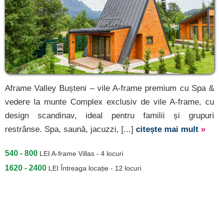
Aframe Valley Bușteni – vile A-frame premium cu Spa &
vedere la munte Complex exclusiv de vile A-frame, cu
design scandinav, ideal pentru familii și grupuri
restrânse. Spa, saună, jacuzzi, [...]
citește mai mult
»
540 - 800
LEI
A-frame Villas - 4 locuri
1620 - 2400
LEI
Întreaga locație - 12 locuri