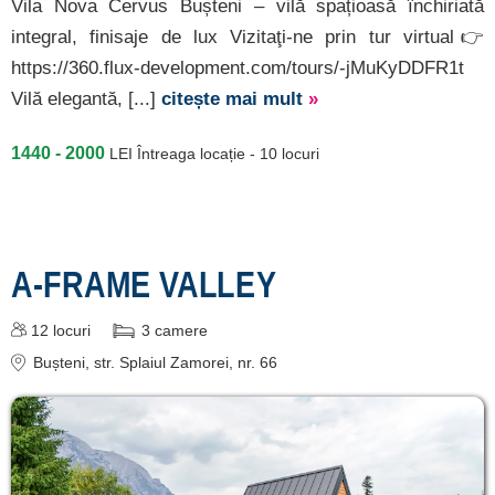
Vila Nova Cervus Bușteni – vilă spațioasă închiriată
integral, finisaje de lux Vizitaţi-ne prin tur virtual👉
https://360.flux-development.com/tours/-jMuKyDDFR1t
Vilă elegantă, [...]
citește mai mult
»
1440 - 2000
LEI
Întreaga locație - 10 locuri
A-FRAME VALLEY
12
locuri
3
camere
Bușteni
, str. Splaiul Zamorei, nr. 66