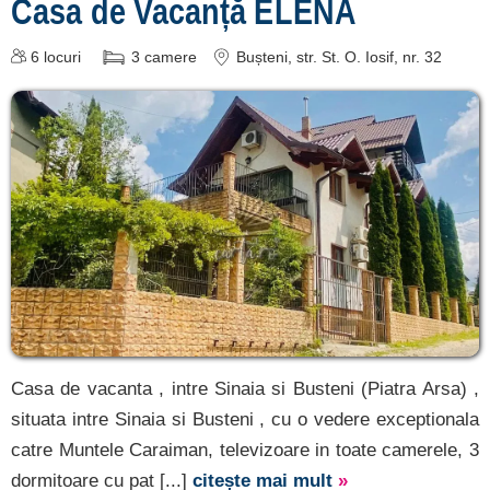
Casa de Vacanță ELENA
6
locuri
3
camere
Bușteni
, str. St. O. Iosif, nr. 32
Casa de vacanta , intre Sinaia si Busteni (Piatra Arsa) ,
situata intre Sinaia si Busteni , cu o vedere exceptionala
catre Muntele Caraiman, televizoare in toate camerele, 3
dormitoare cu pat [...]
citește mai mult
»