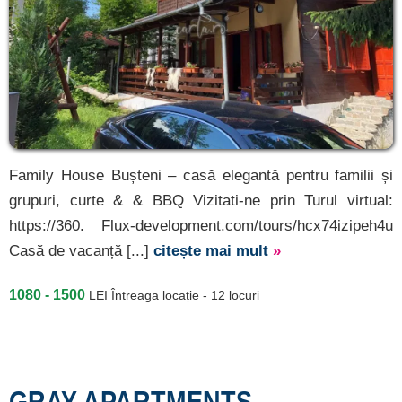
Family House Bușteni – casă elegantă pentru familii și
grupuri, curte & & BBQ Vizitati-ne prin Turul virtual:
https://360. Flux-development.com/tours/hcx74izipeh4u
Casă de vacanță [...]
citește mai mult
»
1080 - 1500
LEI
Întreaga locație - 12 locuri
GRAY APARTMENTS