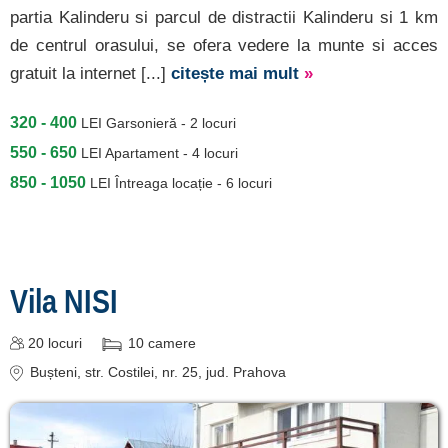
partia Kalinderu si parcul de distractii Kalinderu si 1 km
de centrul orasului, se ofera vedere la munte si acces
gratuit la internet [...]
citește mai mult
»
320 - 400
LEI
Garsonieră - 2 locuri
550 - 650
LEI
Apartament - 4 locuri
850 - 1050
LEI
Întreaga locație - 6 locuri
Vila NISI
20
locuri
10
camere
Bușteni
, str. Costilei, nr. 25
, jud. Prahova