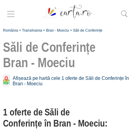
România
>
Transilvania
>
Bran - Moeciu
>
Săli de Conferințe
Săli de Conferințe
Bran - Moeciu
Caută mai
specific săli de
Afișează pe hartă cele 1 oferte de Săli de Conferințe în
conferințe în
Bran - Moeciu
Bran - Moeciu:
Bran [1]
1 oferte de Săli de
Conferințe în Bran - Moeciu:
Înscrie o
unitate de