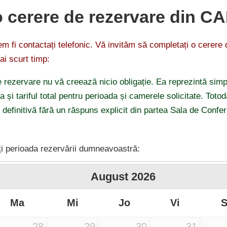
o cerere de rezervare din C
 fi contactați telefonic. Vă invităm să completați o cerere
ai scurt timp:
 rezervare nu vă creează nicio obligație. Ea reprezintă simp
ea și tariful total pentru perioada și camerele solicitate. Tot
 definitivă fără un răspuns explicit din partea Sala de Conf
i perioada rezervării dumneavoastră:
August
2026
Ma
Mi
Jo
Vi
28
29
30
31