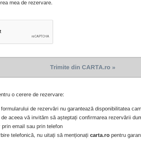
erea mea de rezervare.
Trimite din CARTA.ro »
entru o cerere de rezervare:
formularului de rezervări nu garantează disponibilitatea cam
 de aceea vă invităm să așteptați confirmarea rezervării du
r prin email sau prin telefon
bire telefonică, nu uitați să menționați
carta.ro
pentru garanți