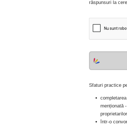
răspunsuri la cer
Sfaturi practice p
completarea 
menționată -
proprietarilo
într-o convor