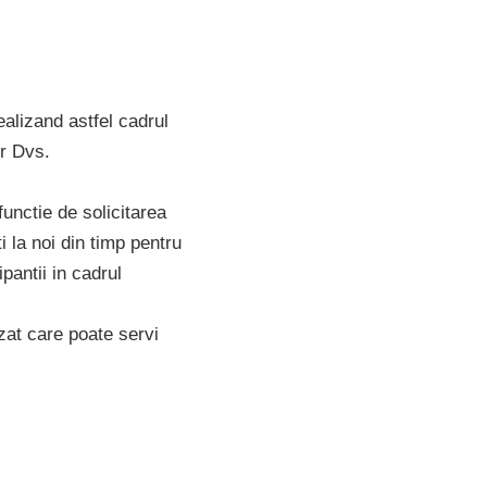
ealizand astfel cadrul
or Dvs.
functie de solicitarea
 la noi din timp pentru
ipantii in cadrul
zat care poate servi