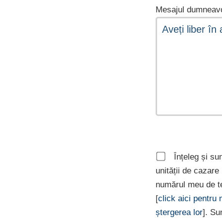
Mesajul dumneavo
Înțeleg și su
unității de cazar
numărul meu de te
[
click aici pentru
ștergerea lor
]. Su