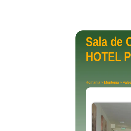
Sala de 
HOTEL 
România
>
Muntenia
>
Vale