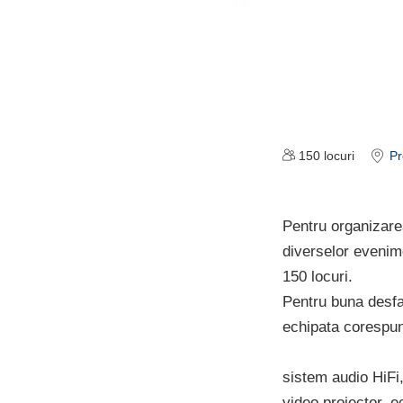
150
locuri
Pr
Pentru organizarea
diverselor evenime
150 locuri.
Pentru buna desfa
echipata corespun
sistem audio HiFi
video proiector, e