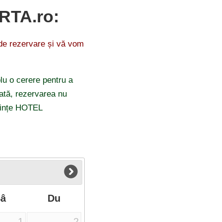
ARTA.ro:
 de rezervare și vă vom
lu o cerere pentru a
odată, rezervarea nu
erințe HOTEL
Sâ
Du
1
2