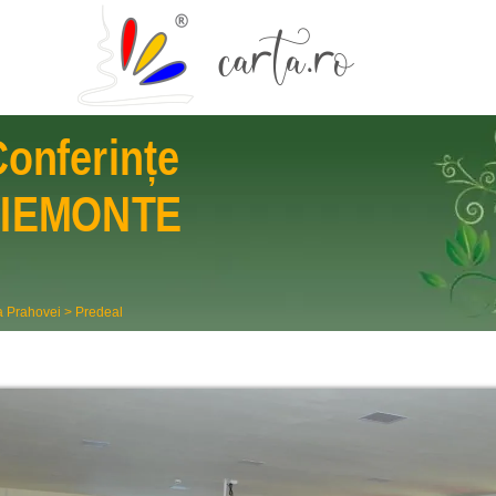
Conferințe
PIEMONTE
a Prahovei
>
Predeal