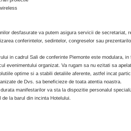
 wireless
nilor desfasurate va putem asigura servicii de secretariat, r
izarea conferintelor, sedintelor, congreselor sau prezentaril
ului in cadrul Sali de conferinte Piemonte este modulara, in 
cul evenimentului organizat. Va rugam sa nu ezitati sa apelati
lutiile optime si a stabili detaliile aferente, astfel incat partic
anizate de Dvs. sa beneficieze de toata atentia noastra.
rata manifestarilor va sta la dispozitie personalul speciali
 de la barul din incinta Hotelului.