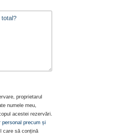
ervare, proprietarul
rate numele meu,
opul acestei rezervări.
er personal precum și
l care să conțină