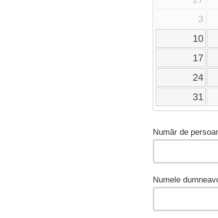
3
10
17
24
31
Număr de persoan
Numele dumneavo