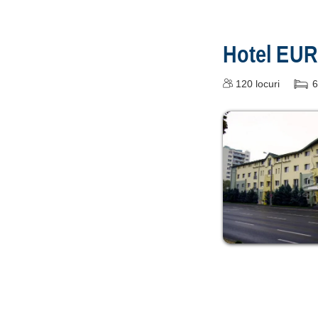
Hotel EU
120
locuri
6