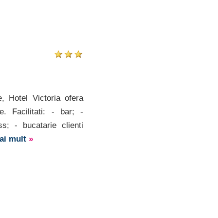
, Hotel Victoria ofera
te. Facilitati: - bar; -
ss; - bucatarie clienti
mai mult
»