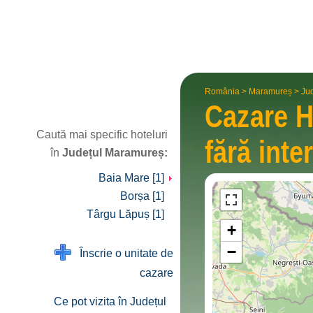
România
>
Maramureș
>
Ju
Cazare H
Caută mai specific hoteluri
fără inte
în
Județul Maramureș:
Baia Mare [1]
Borșa [1]
Târgu Lăpuș [1]
+
−
Înscrie o unitate de
cazare
Ce pot vizita în Județul