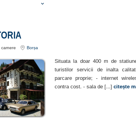
TORIA
camere
Borșa
Situata la doar 400 m de statiune
turistilor servicii de inalta calita
parcare proprie; - internet wirele
contra cost. - sala de [...]
citește 