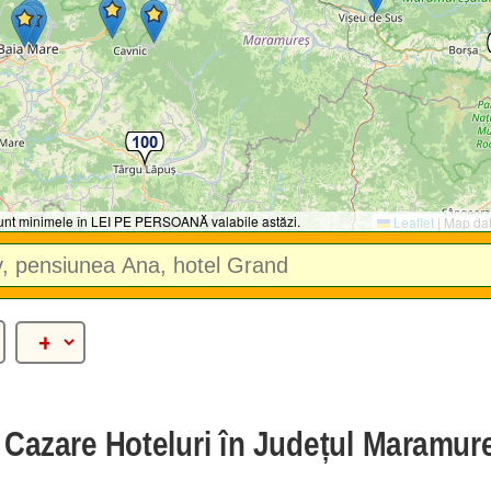
 sunt minimele în LEI PE PERSOANĂ valabile astăzi.
Leaflet
|
Map da
e Cazare Hoteluri în Județul Maramur