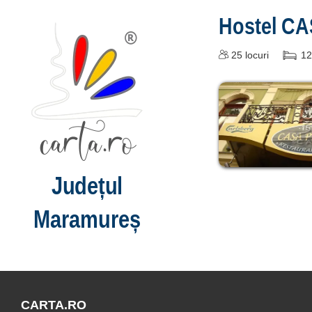
Hostel C
25
locuri
12
Județul
Maramureș
CARTA.RO