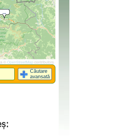
ta ©
OpenStreetMap
contributors
Căutare
avansată
eș: