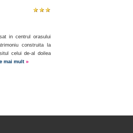
at in centrul orasului
trimoniu construita la
itul celui de-al doilea
te mai mult
»