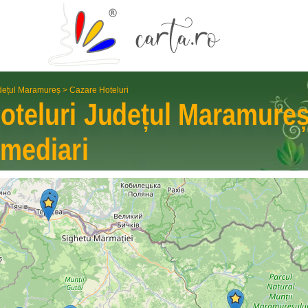
dețul Maramureș
>
Cazare Hoteluri
oteluri
Județul Maramure
rme­diari