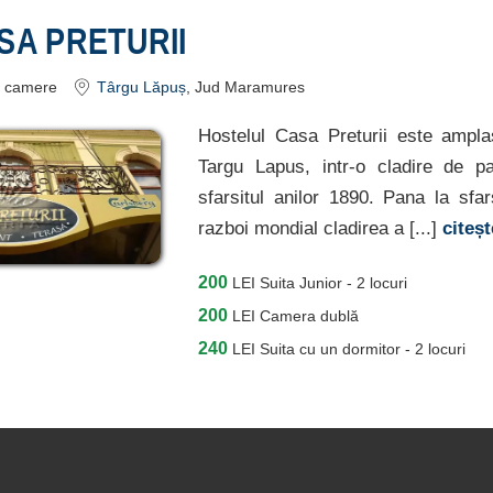
ASA PRETURII
camere
Târgu Lăpuș
, Jud Maramures
Hostelul Casa Preturii este amplas
Targu Lapus, intr-o cladire de pa
sfarsitul anilor 1890. Pana la sfars
razboi mondial cladirea a [...]
citeș
200
LEI
Suita Junior - 2 locuri
200
LEI
Camera dublă
240
LEI
Suita cu un dormitor - 2 locuri