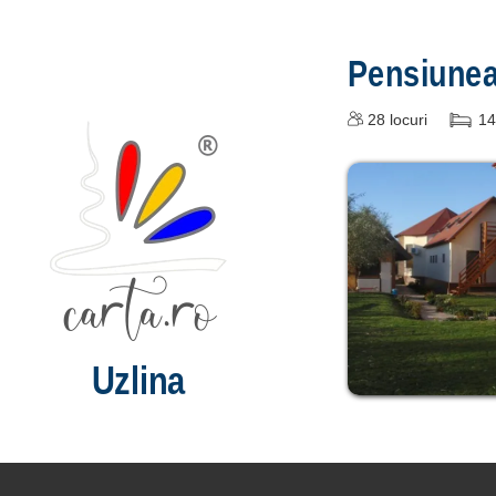
Pensiune
28
locuri
14
Uzlina