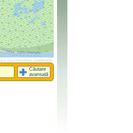
ta ©
OpenStreetMap
contributors
Căutare
avansată