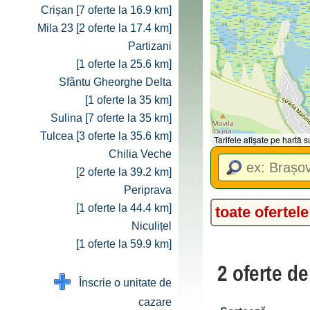
Crișan [7 oferte la 16.9 km]
Mila 23 [2 oferte la 17.4 km]
Partizani
[1 oferte la 25.6 km]
Sfântu Gheorghe Delta
[1 oferte la 35 km]
Sulina [7 oferte la 35 km]
Tulcea [3 oferte la 35.6 km]
Tarifele afișate pe hartă
Chilia Veche
[2 oferte la 39.2 km]
Periprava
[1 oferte la 44.4 km]
toate ofertele
Niculițel
[1 oferte la 59.9 km]
2 oferte de
Înscrie o unitate de
cazare