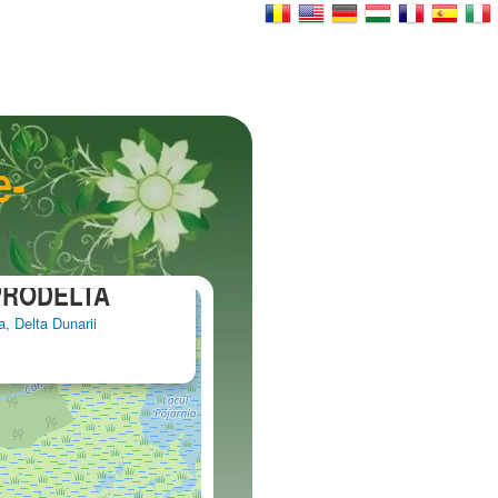
e­
×
 PRODELTA
a, Delta Dunarii