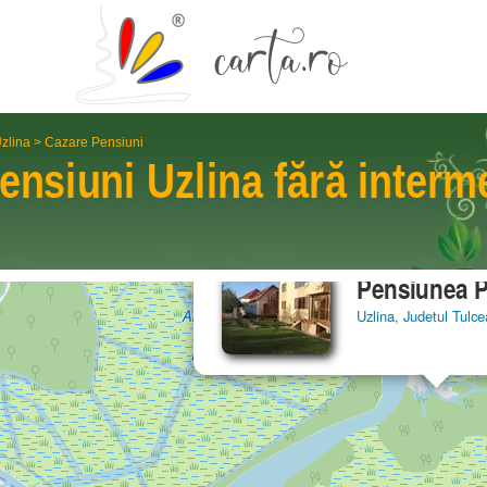
zlina
>
Cazare Pensiuni
ensiuni
Uzlina
fără interm
Pensiunea
Uzlina, Judetul Tulce