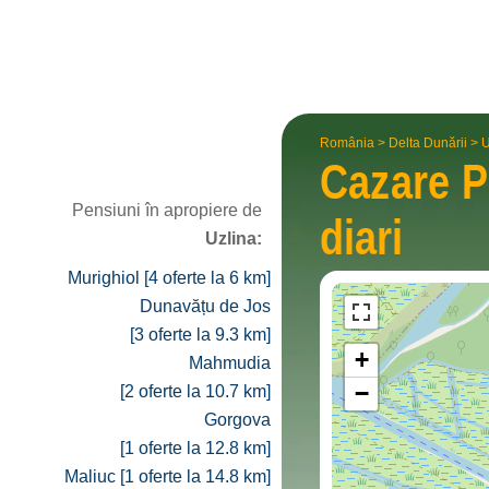
România
>
Delta Dunării
>
U
Cazare P
Pensiuni în apropiere de
diari
Uzlina:
Murighiol [4 oferte la 6 km]
Dunavățu de Jos
[3 oferte la 9.3 km]
+
Mahmudia
−
[2 oferte la 10.7 km]
Gorgova
[1 oferte la 12.8 km]
Maliuc [1 oferte la 14.8 km]