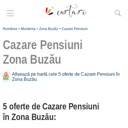
România
>
Muntenia
>
Zona Buzău
>
Cazare Pensiuni
Cazare Pensiuni
Zona Buzău
Caută mai specific
pensiuni în
Afișează pe hartă cele 5 oferte de Cazare Pensiuni în
Zona Buzău:
Zona Buzău
Buzău [1]
Chiojdu [1]
5 oferte de Cazare Pensiuni
Cislău [1]
în Zona Buzău:
Râmnicu Sărat [1]
Valea Lupului [1]