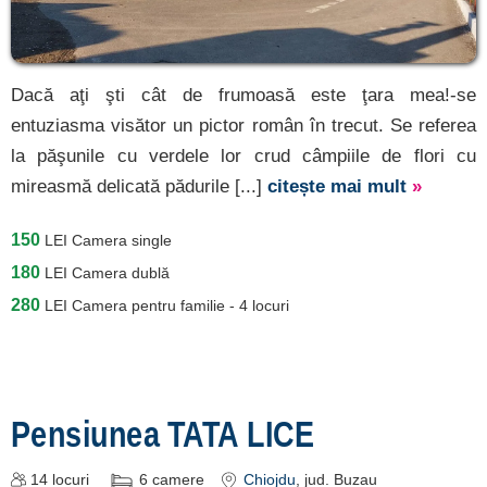
Dacă aţi şti cât de frumoasă este ţara mea!-se
entuziasma visător un pictor român în trecut. Se referea
la păşunile cu verdele lor crud câmpiile de flori cu
mireasmă delicată pădurile [...]
citește mai mult
»
150
LEI
Camera single
180
LEI
Camera dublă
280
LEI
Camera pentru familie - 4 locuri
Pensiunea TATA LICE
14
locuri
6
camere
Chiojdu
, jud. Buzau