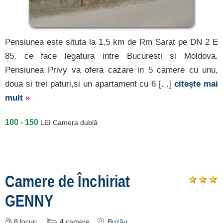
Pensiunea este situta la 1,5 km de Rm Sarat pe DN 2 E
85, ce face legatura intre Bucuresti si Moldova.
Pensiunea Privy va ofera cazare in 5 camere cu unu,
doua si trei paturi,si un apartament cu 6 [...]
citește mai
mult
»
100 - 150
LEI
Camera dublă
Camere de Închiriat
GENNY
8
locuri
4
camere
Buzău