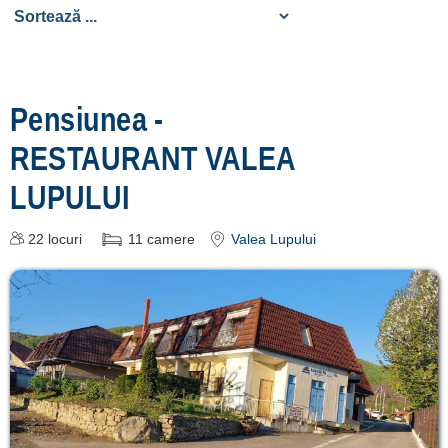
Înscrie o
unitate de cazare
Pensiunea -
despre C A R T A ®
RESTAURANT VALEA
termeni și condiții
LUPULUI
contact
login
22
locuri
11
camere
Valea Lupului
Ce pot vizita în
Zona Buzău? »