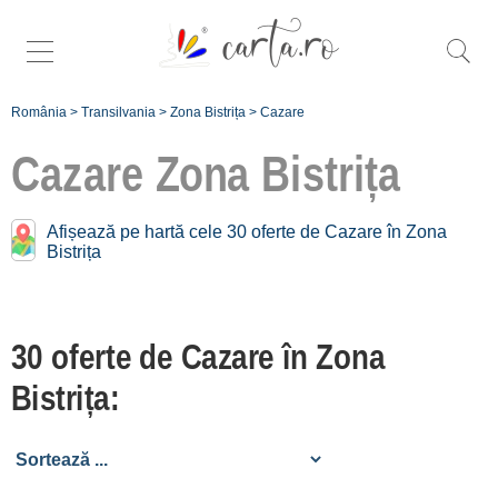
România
>
Transilvania
>
Zona Bistrița
>
Cazare
Cazare
Zona Bistrița
Caută mai
Afișează pe hartă cele 30 oferte de Cazare în Zona
Bistrița
specific cazare
în
Zona Bistrița:
30 oferte de Cazare în Zona
Bistrița [5]
Cristeștii
Bistrița:
Ciceului [1]
Pasul Tihuța
[23]