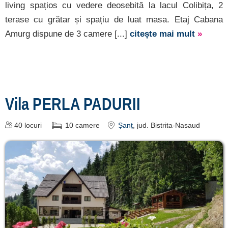
living spațios cu vedere deosebită la lacul Colibița, 2
terase cu grătar și spațiu de luat masa. Etaj Cabana
Amurg dispune de 3 camere [...]
citește mai mult
»
Vila PERLA PADURII
40
locuri
10
camere
Șanț
, jud. Bistrita-Nasaud