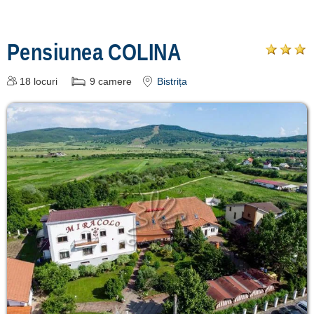
Pensiunea COLINA
18
locuri
9
camere
Bistrița