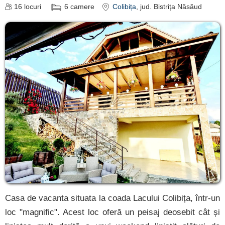
16
locuri
6
camere
Colibița
, jud. Bistrița Năsăud
Casa de vacanta situata la coada Lacului Colibița, într-un
loc "magnific". Acest loc oferă un peisaj deosebit cât și