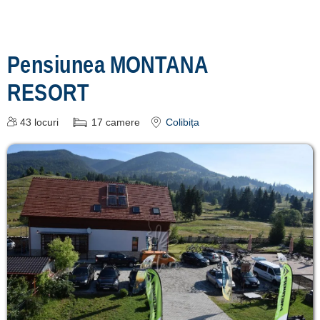
Pensiunea MONTANA
RESORT
43
locuri
17
camere
Colibița