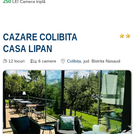
250
LEI
Camera triplă
CAZARE COLIBITA
CASA LIPAN
12
locuri
6
camere
Colibița
, jud. Bistrita Nasaud