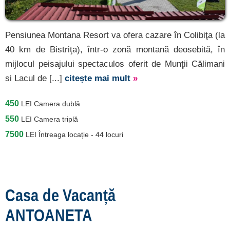
Pensiunea Montana Resort va ofera cazare în Colibiţa (la
40 km de Bistriţa), într-o zonă montană deosebită, în
mijlocul peisajului spectaculos oferit de Munţii Călimani
si Lacul de [...]
citește mai mult
»
450
LEI
Camera dublă
550
LEI
Camera triplă
7500
LEI
Întreaga locație - 44 locuri
Casa de Vacanță
ANTOANETA