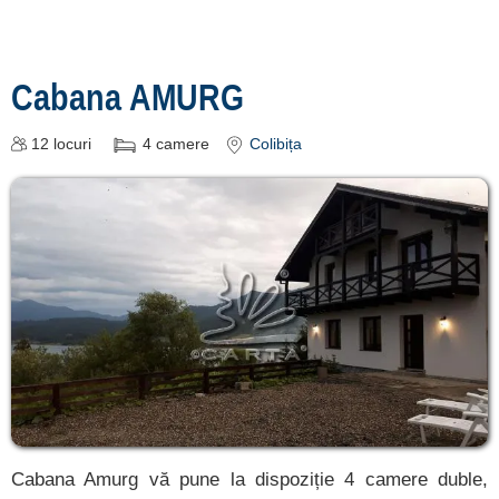
Cabana AMURG
12
locuri
4
camere
Colibița
Cabana Amurg vă pune la dispoziție 4 camere duble,