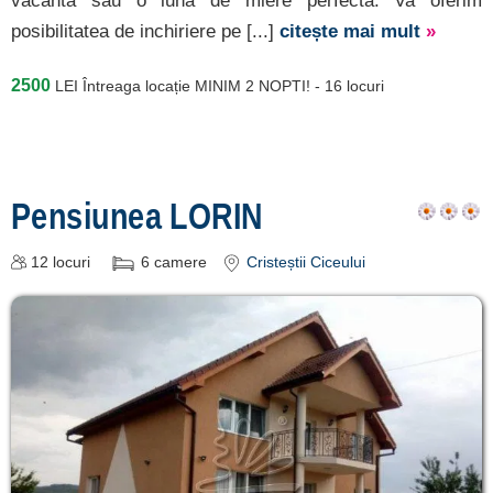
vacanta sau o luna de miere perfecta. Va oferim
posibilitatea de inchiriere pe [...]
citește mai mult
»
2500
LEI
Întreaga locație MINIM 2 NOPTI! - 16 locuri
Pensiunea LORIN
12
locuri
6
camere
Cristeștii Ciceului