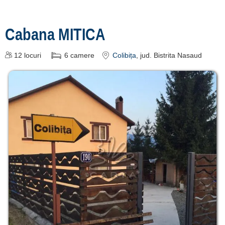
Șanț [1]
Cabana MITICA
Înscrie o
12
locuri
6
camere
Colibița
, jud. Bistrita Nasaud
unitate de
cazare
despre C A R T
A ®
termeni și
condiții
contact
login