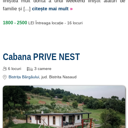
liniștea mult dorită a unui weekend liniștit alături de
familie și [...]
citește mai mult
»
1800 - 2500
LEI
Întreaga locație - 16 locuri
Cabana PRIVE NEST
6
locuri
3
camere
Bistrița Bârgăului
, jud. Bistrita Nasaud